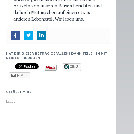
Artikeln von unseren Reisen berichten und
dadurch Mut machen auf einen etwas
anderen Lebensstil. Wir lesen uns.
Manches hält nicht, was es verspricht
-
25. April 2016
Cape Kidnappers: Mit dem Traktor am
HAT DIR DIESER BETRAG GEFALLEN? DANN TEILE IHN MIT
Strand entlang
- 10. April 2016
DEINEN FREUNDEN:
Wai-O-Tapu, Geysire und heiße Quellen
XING
- 8. April 2016
E-Mail
GEFÄLLT MIR:
Lädt…