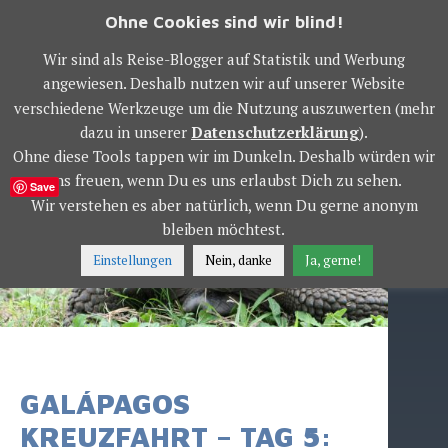
Springe
Ohne Cookies sind wir blind!
zum
OWS WORLD TOUR
Inhalt
Wir sind als Reise-Blogger auf Statistik und Werbung
angewiesen. Deshalb nutzen wir auf unserer Website
verschiedene Werkzeuge um die Nutzung auszuwerten (mehr
MENÜ
dazu in unserer
Datenschutzerklärung
).
Ohne diese Tools tappen wir im Dunkeln. Deshalb würden wir
uns freuen, wenn Du es uns erlaubst Dich zu sehen.
Save
Wir verstehen es aber natürlich, wenn Du gerne anonym
bleiben möchtest.
Einstellungen
Nein, danke
Ja, gerne!
GALÁPAGOS
KREUZFAHRT – TAG 5: