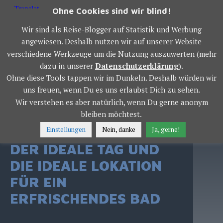
Springe
Ohne Cookies sind wir blind!
zum
OWS WORLD TOUR
Inhalt
Wir sind als Reise-Blogger auf Statistik und Werbung
angewiesen. Deshalb nutzen wir auf unserer Website
verschiedene Werkzeuge um die Nutzung auszuwerten (mehr
MENÜ
dazu in unserer
Datenschutzerklärung
).
Ohne diese Tools tappen wir im Dunkeln. Deshalb würden wir
uns freuen, wenn Du es uns erlaubst Dich zu sehen.
Wir verstehen es aber natürlich, wenn Du gerne anonym
GALÁPAGOS, SANTA
bleiben möchtest.
CRUZ, TORTUGA BAY:
Einstellungen
Nein, danke
Ja, gerne!
DER IDEALE TAG UND
DIE IDEALE LOKATION
FÜR EIN
ERFRISCHENDES BAD