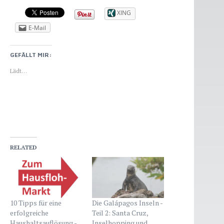
Wai-O-Tapu, Geysire und heiße Quellen
XING
- 8. April 2016
E-Mail
GEFÄLLT MIR:
Lädt…
RELATED
10 Tipps für eine
Die Galápagos Inseln -
erfolgreiche
Teil 2: Santa Cruz,
Haushaltsauflösung -
Inselhopping und