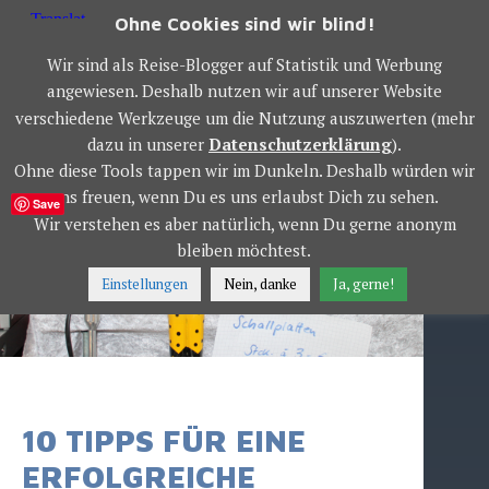
Springe
Ohne Cookies sind wir blind!
zum
OWS WORLD TOUR
Inhalt
Wir sind als Reise-Blogger auf Statistik und Werbung
angewiesen. Deshalb nutzen wir auf unserer Website
verschiedene Werkzeuge um die Nutzung auszuwerten (mehr
MENÜ
dazu in unserer
Datenschutzerklärung
).
Ohne diese Tools tappen wir im Dunkeln. Deshalb würden wir
uns freuen, wenn Du es uns erlaubst Dich zu sehen.
Save
Wir verstehen es aber natürlich, wenn Du gerne anonym
bleiben möchtest.
Einstellungen
Nein, danke
Ja, gerne!
10 TIPPS FÜR EINE
ERFOLGREICHE