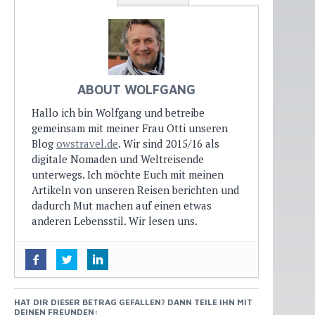
ABOUT WOLFGANG
Hallo ich bin Wolfgang und betreibe
gemeinsam mit meiner Frau Otti unseren
Blog
owstravel.de
. Wir sind 2015/16 als
digitale Nomaden und Weltreisende
unterwegs. Ich möchte Euch mit meinen
Artikeln von unseren Reisen berichten und
dadurch Mut machen auf einen etwas
anderen Lebensstil. Wir lesen uns.
Manches hält nicht, was es verspricht
-
25. April 2016
Cape Kidnappers: Mit dem Traktor am
HAT DIR DIESER BETRAG GEFALLEN? DANN TEILE IHN MIT
Strand entlang
- 10. April 2016
DEINEN FREUNDEN: