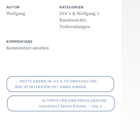
AUTOR
KATEGORIEN
Wolfgang
Otti´s & Wolfgang´s
Reiseberichte
,
Vorbereitungen
KOMMENTARE
Beitrags-
←
HEUTE ABEND 18:45 A.TV EINSCHALTEN:
WIR IM INTERVIEW MIT ANNA SINGER
Navigation
10 TIPPS FÜR EINE ERFOLGREICHE
HAUSHALTSAUFLÖSUNG – TEIL 2
→