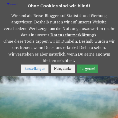
Springe
Ohne Cookies sind wir blind!
zum
OWS WORLD TOUR
Inhalt
Wir sind als Reise-Blogger auf Statistik und Werbung
angewiesen. Deshalb nutzen wir auf unserer Website
verschiedene Werkzeuge um die Nutzung auszuwerten (mehr
MENÜ
dazu in unserer
Datenschutzerklärung
).
Ohne diese Tools tappen wir im Dunkeln. Deshalb würden wir
uns freuen, wenn Du es uns erlaubst Dich zu sehen.
Wir verstehen es aber natürlich, wenn Du gerne anonym
WAI-O-TAPU
bleiben möchtest.
Einstellungen
Nein, danke
Ja, gerne!